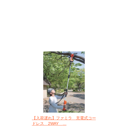
【入荷遅れ】ファミラ 充電式コー
ドレス 2WAY
…