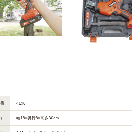
型番
4190
約）
幅18×奥行8×高さ30cm