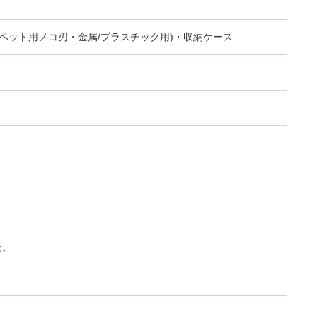
カーペット用ノコ刃・金属/プラスチック用)・収納ケース
た。