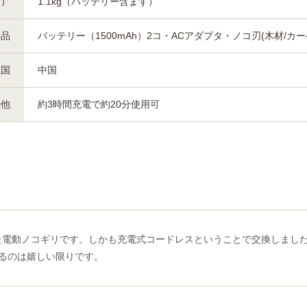
約）
1.1kg（バッテリー含まず）
属品
バッテリー（1500mAh）2コ・ACアダプタ・ノコ刃(木材/
産国
中国
の他
約3時間充電で約20分使用可
た電動ノコギリです。しかも充電式コードレスということで交換しまし
るのは嬉しい限りです。